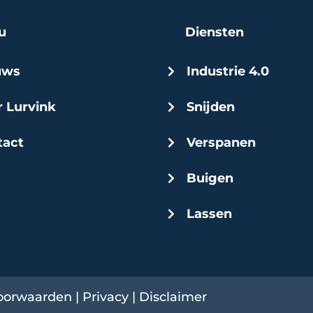
u
Diensten
uws
Industrie 4.0
 Lurvink
Snijden
act
Verspanen
Buigen
Lassen
oorwaarden
|
Privacy
|
Disclaimer