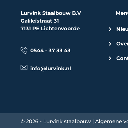
Lurvink Staalbouw B.V
Men
Galileïstraat 31
7131 PE Lichtenvoorde
Nie
Over
0544 - 37 33 43
Cont
info@lurvink.nl
© 2026 - Lurvink staalbouw |
Algemene v